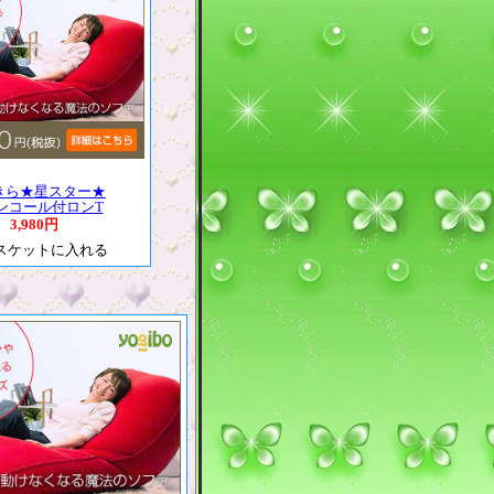
きら★星スター★
ンコール付ロンT
3,980円