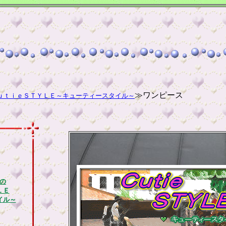
≫ワンピース
ｕｔｉｅＳＴＹＬＥ～キューティースタイル～
の
ＬＥ
イル～