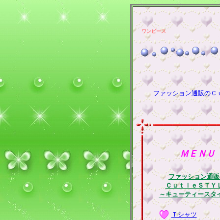
ワンピース
ファッション通販のＣ
ＭＥＮＵ
ファッション通販
ＣｕｔｉｅＳＴＹ
～キューティースタ
Ｔシャツ