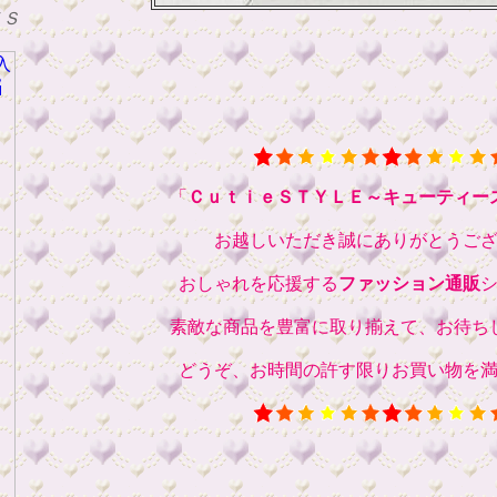
ＴＳ
「
ＣｕｔｉｅＳＴＹＬＥ～キューティー
お越しいただき誠にありがとうご
おしゃれを応援する
ファッション通販
素敵な商品を豊富に取り揃えて、お待ち
どうぞ、お時間の許す限りお買い物を