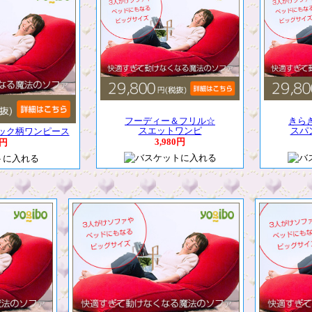
フーディー＆フリル☆
きら
スエットワンピ
スパ
ック柄ワンピース
3,980円
0円