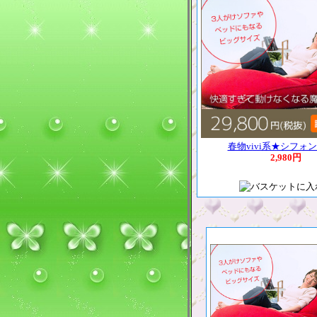
春物vivi系★シフォ
2,980円