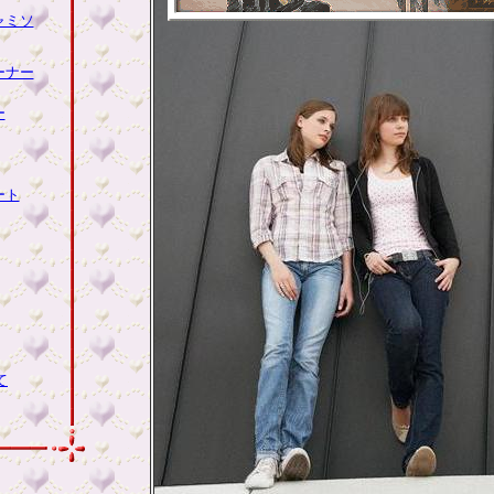
ャミソ
ーナー
ー
ート
て