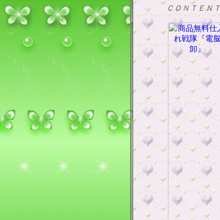
ＣＯＮＴＥＮ