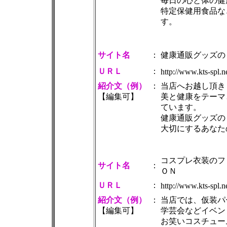
毎日の心と体の健
特定保健用食品な
す。
サイト名
：
健康通販グッズの
ＵＲＬ
：
http://www.kts-spl.
紹介文（例）
：
当店へお越し頂き
【編集可】
美と健康をテーマ
ています。
健康通販グッズの
大切にするあなた
コスプレ衣装のフ
サイト名
：
ＯＮ
ＵＲＬ
：
http://www.kts-spl.n
紹介文（例）
：
当店では、仮装パ
【編集可】
学芸会などイベン
お笑いコスチュー