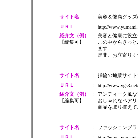
サイト名
：
美容＆健康グッズ
ＵＲＬ
：
http://www.yumami.
紹介文（例）
：
美容と健康に役立
【編集可】
この中からきっと
ます！
是非、お立寄りく
サイト名
：
指輪の通販サイト
ＵＲＬ
：
http://www.ygs3.net/
紹介文（例）
：
アンティーク風な
【編集可】
おしゃれなペアリ
商品を取り揃えて
サイト名
：
ファッションブラ
ＵＲＬ
：
http://www.yumami.n