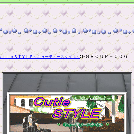
≫ＧＲＯＵＰ－００６
ｕｔｉｅＳＴＹＬＥ～キューティースタイル～