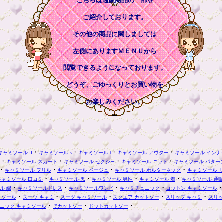
こちらは通販商品の一部を
ご紹介しております。
その他の商品に関しましては
左側にありますＭＥＮＵから
閲覧できるようになっております。
どうぞ、ごゆっくりとお買い物を
お楽しみください。
・
・
・
・
キャミソール ll
キャミソール s
キャミソール t
キャミソール アウター
キャミソール インナ
・
・
・
・
キャミソール スカート
キャミソール セクシー
キャミソール ニット
キャミソール パター
・
・
・
・
キャミソール フリル
キャミソール ベージュ
キャミソール ホルターネック
キャミソール 
・
・
・
・
キャミソール 口コミ
キャミソール 黒
キャミソール 男性
キャミソール 着
キャミソール 通
・
・
・
・
ル 綿
キャミソールドレス
キャミソールワンピ
キャミチュニック
コットン キャミソール
・
・
・
・
・
ミソール
スーツ キャミ
スーツ キャミソール
スクエア カットソー
スリップ キャミ
スリ
・
・
・
ニック キャミソール
でカットソー
ドットカットソー