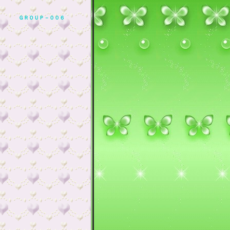
ＧＲＯＵＰ－００６