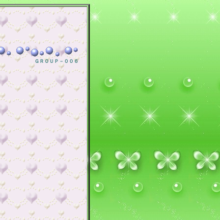
ＧＲＯＵＰ－００６