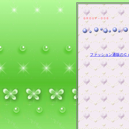
ＧＲＯＵＰ－００６
ファッション通販のＣ