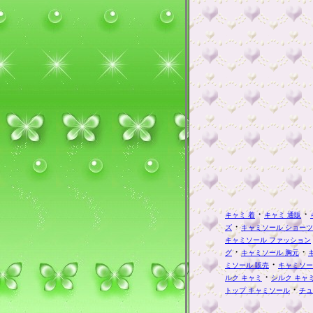
・
・
キャミ 着
キャミ 通販
・
ズ
キャミソール ショーツ
キャミソール ファッション
・
・
グ
キャミソール 胸元
・
ミソール 販売
キャミソー
・
ルク キャミ
シルク キャ
・
トップ キャミソール
チュ