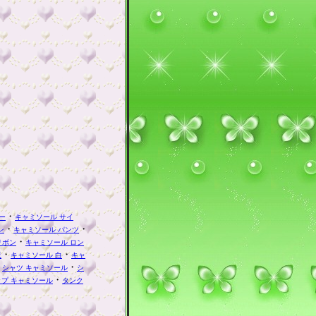
・
ー
キャミソール サイ
・
・
ン
キャミソール パンツ
・
リボン
キャミソール ロン
・
・
販
キャミソール 白
キャ
・
・
シャツ キャミソール
シ
・
ップ キャミソール
タンク