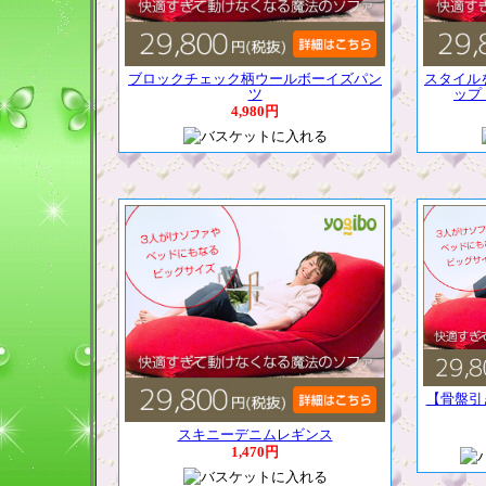
ブロックチェック柄ウールボーイズパン
スタイル
ツ
ップ
4,980円
【骨盤引
スキニーデニムレギンス
1,470円