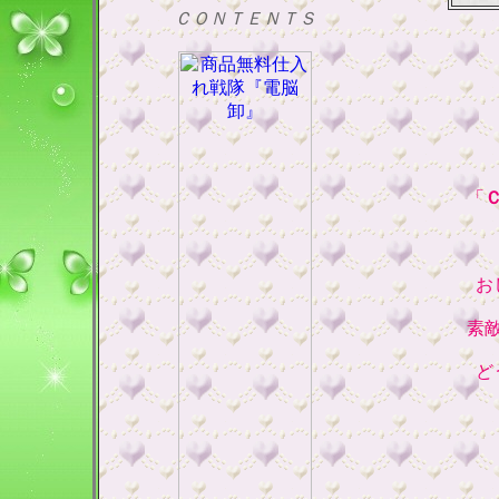
ＣＯＮＴＥＮＴＳ
「
お
素
ど