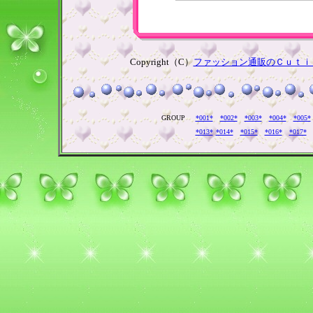
Copyright（C）
ファッション通販のＣｕｔｉ
GROUP
*001*
*002*
*003*
*004*
*005*
*013*
*014*
*015*
*016*
*017*