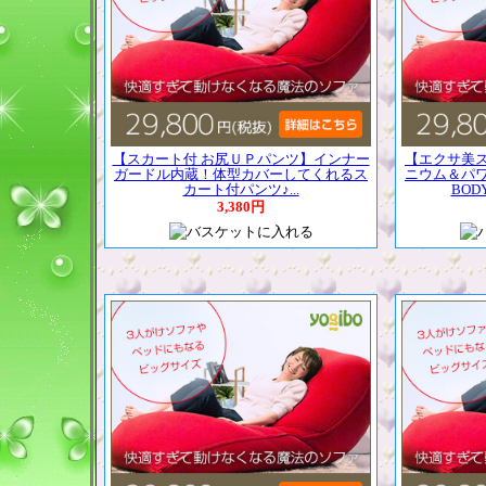
【スカート付 お尻ＵＰパンツ】インナー
【エクサ美
ガードル内蔵！体型カバーしてくれるス
ニウム＆パ
カート付パンツ♪...
BOD
3,380円