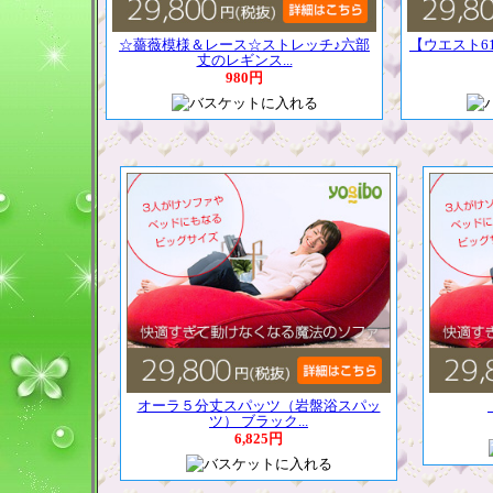
☆薔薇模様＆レース☆ストレッチ♪六部
【ウエスト6
丈のレギンス...
980円
オーラ５分丈スパッツ（岩盤浴スパッ
ツ） ブラック...
6,825円