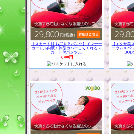
【スカート付 お尻ＵＰパンツ】インナー
【エクサ美
ガードル内蔵！体型カバーしてくれるス
ニウム＆パ
カート付パンツ♪...
BOD
3,380円