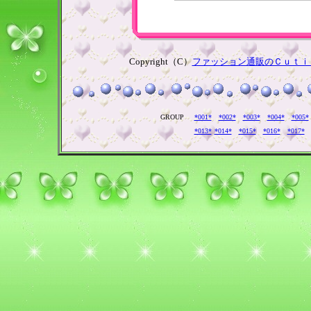
Copyright（C）
ファッション通販のＣｕｔｉ
GROUP
*001*
*002*
*003*
*004*
*005*
*013*
*014*
*015*
*016*
*017*