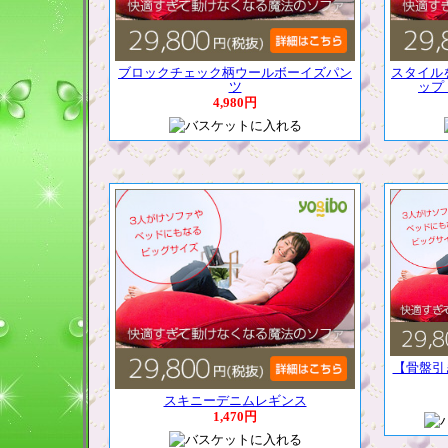
ブロックチェック柄ウールボーイズパン
スタイル
ツ
ップ
4,980円
【骨盤引
スキニーデニムレギンス
1,470円