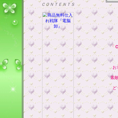
ＣＯＮＴＥＮＴＳ
「
お
素
ど