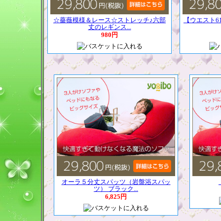
☆薔薇模様＆レース☆ストレッチ♪六部
【ウエスト6
丈のレギンス...
980円
オーラ５分丈スパッツ（岩盤浴スパッ
ツ） ブラック...
6,825円