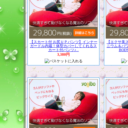
【スカート付 お尻ＵＰパンツ】インナー
【エクサ美
ガードル内蔵！体型カバーしてくれるス
ニウム＆パ
カート付パンツ♪...
BOD
3,380円