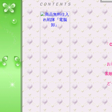
ＣＯＮＴＥＮＴＳ
「
お
素
ど