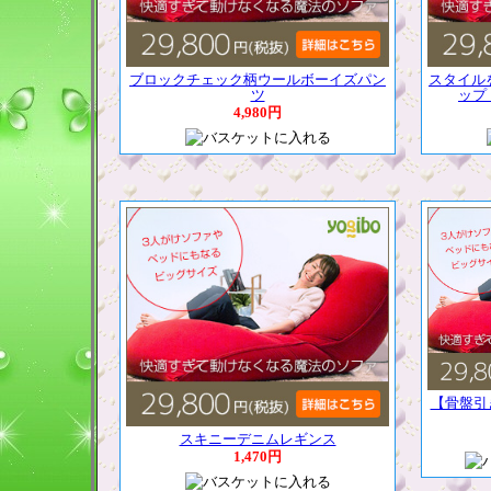
ブロックチェック柄ウールボーイズパン
スタイル
ツ
ップ
4,980円
【骨盤引
スキニーデニムレギンス
1,470円