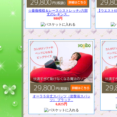
☆薔薇模様＆レース☆ストレッチ♪六部
【ウエスト6
丈のレギンス...
980円
オーラ５分丈スパッツ（岩盤浴スパッ
ツ） ブラック...
6,825円