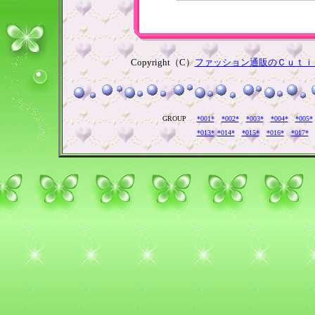
Copyright（C）
ファッション通販のＣｕｔｉ
GROUP
*001*
*002*
*003*
*004*
*005*
*013*
*014*
*015*
*016*
*017*