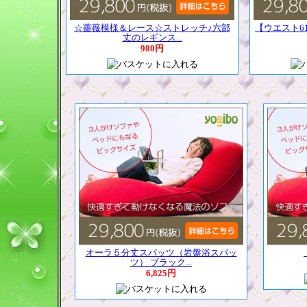
☆薔薇模様＆レース☆ストレッチ♪六部
【ウエスト6
丈のレギンス...
980円
オーラ５分丈スパッツ（岩盤浴スパッ
ツ） ブラック...
6,825円