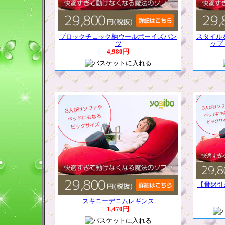
ブロックチェック柄ウールボーイズパン
スタイル
ツ
ップ
4,980円
【骨盤引
スキニーデニムレギンス
1,470円