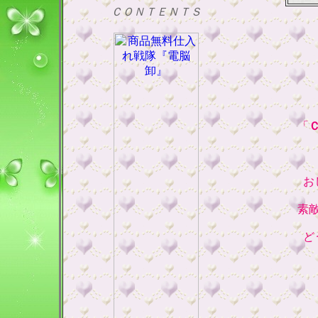
ＣＯＮＴＥＮＴＳ
「
お
素
ど