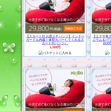
【スカート付 お尻ＵＰパンツ】インナー
【エクサ美
ガードル内蔵！体型カバーしてくれるス
ニウム＆パ
カート付パンツ♪...
BOD
3,380円