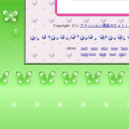
Copyright（C）
ファッション通販のＣｕｔｉ
GROUP
*001*
*002*
*003*
*004*
*005*
*013*
*014*
*015*
*016*
*017*