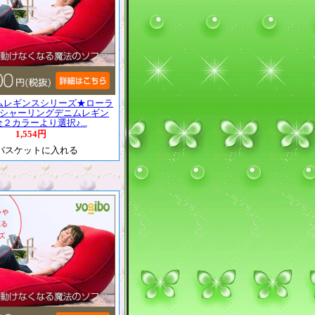
ムレギンスシリーズ★ローラ
丈シャーリングデニムレギン
２カラーより選択♪...
1,554円