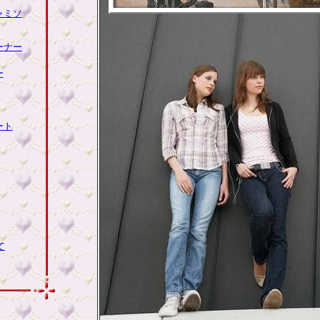
ャミソ
ーナー
ー
ート
て