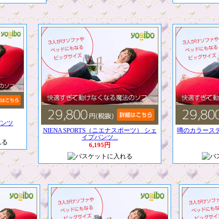
パンツ
NIENA SPORTS（ニエナスポーツ） シェ
噂のカラース
イプパンツ...
6,195円