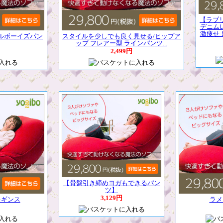
【ラブ
デニム
激痩せ
ルボーイズパン
スタイルを少しでも良く見せる/ヒップア
ップ フレアー型 ラインパンツ...
2,499円
【骨盤引き締めヨガもできるパン
ツ】
3,129円
レギンス
ラメ