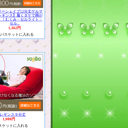
リーシェイプ12分丈ゲルマ
レギンス】履くダケで脚が
！！むくみ・セルライト・
セル...
1,362円
レギンス９分丈
1,980円