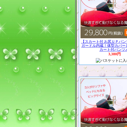
【スカート付 お尻ＵＰパン
ガードル内蔵！体型カバー
カート付パンツ♪..
3,380円