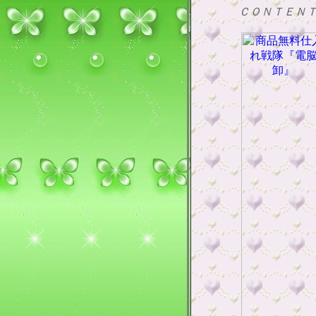
ＣＯＮＴＥＮ