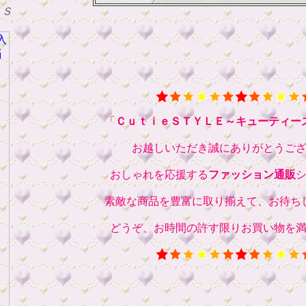
ＴＳ
「
ＣｕｔｉｅＳＴＹＬＥ～キューティー
お越しいただき誠にありがとうご
おしゃれを応援する
ファッション通販
素敵な商品を豊富に取り揃えて、お待ち
どうぞ、お時間の許す限りお買い物を