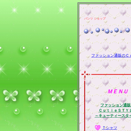
パンツ ショップ
ファッション通販のＣ
ＭＥＮＵ
ファッション通販
ＣｕｔｉｅＳＴＹ
～キューティースタ
Ｔシャツ