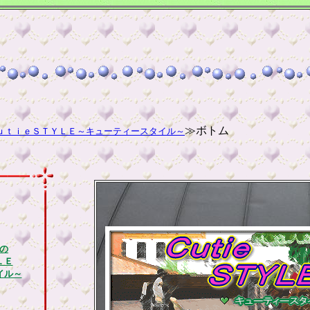
≫ボトム
ｕｔｉｅＳＴＹＬＥ～キューティースタイル～
の
ＬＥ
イル～