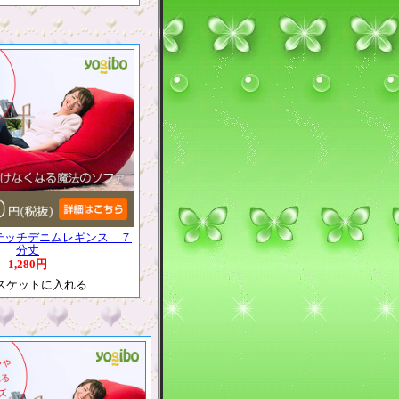
テッチデニムレギンス ７
分丈
1,280円