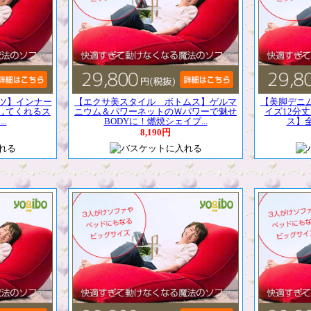
ツ】インナー
【エクサ美スタイル ボトムス】ゲルマ
【美脚デニ
してくれるス
ニウム＆パワーネットのＷパワーで魅せ
イズ12分
.
BODYに！燃焼シェイプ...
ス】全
8,190円