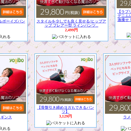
【ラブ
デニム
激痩せ
ルボーイズパン
スタイルを少しでも良く見せる/ヒップア
ップ フレアー型 ラインパンツ...
2,499円
【骨盤引き締めヨガもできるパン
ツ】
3,129円
レギンス
ラメ