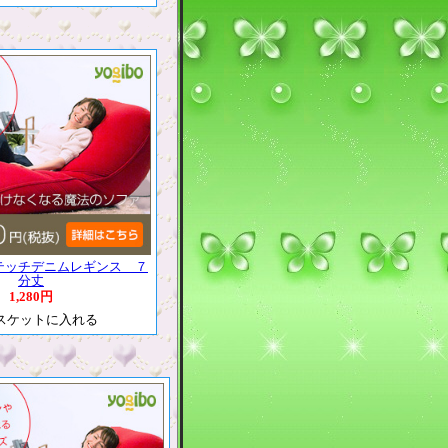
テッチデニムレギンス ７
分丈
1,280円