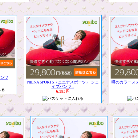
パンツ
NIENA SPORTS（ニエナスポーツ） シェ
噂のカラース
イプパンツ...
6,195円