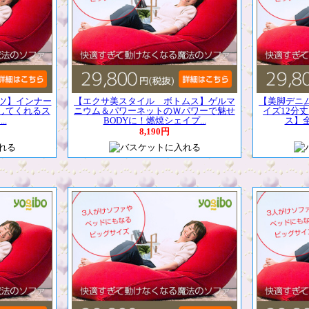
ツ】インナー
【エクサ美スタイル ボトムス】ゲルマ
【美脚デニ
してくれるス
ニウム＆パワーネットのＷパワーで魅せ
イズ12分
.
BODYに！燃焼シェイプ...
ス】全
8,190円