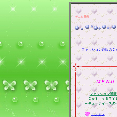
デニム 販売
ファッション通販のＣ
ＭＥＮＵ
ファッション通販
ＣｕｔｉｅＳＴＹ
～キューティースタ
Ｔシャツ