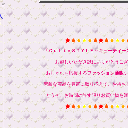
ＴＳ
「
ＣｕｔｉｅＳＴＹＬＥ～キューティー
お越しいただき誠にありがとうご
おしゃれを応援する
ファッション通販
素敵な商品を豊富に取り揃えて、お待ち
どうぞ、お時間の許す限りお買い物を