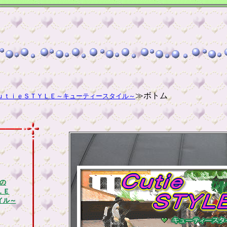
≫ボトム
ｕｔｉｅＳＴＹＬＥ～キューティースタイル～
の
ＬＥ
イル～