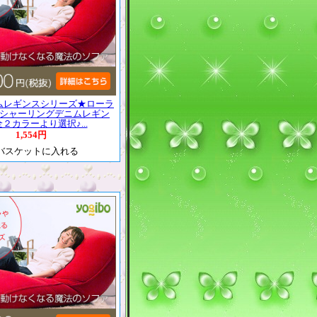
ムレギンスシリーズ★ローラ
丈シャーリングデニムレギン
２カラーより選択♪...
1,554円