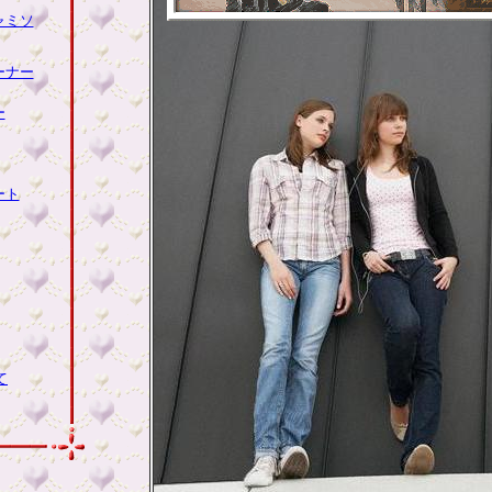
ャミソ
ーナー
ー
ート
て