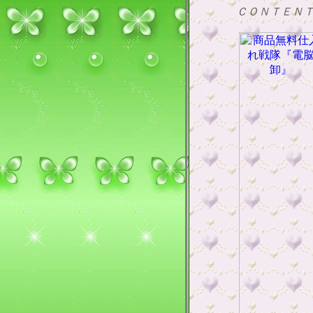
ＣＯＮＴＥＮ