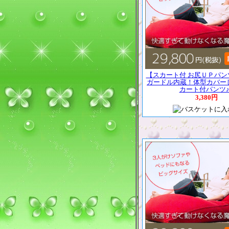
【スカート付 お尻ＵＰパン
ガードル内蔵！体型カバー
カート付パンツ♪..
3,380円