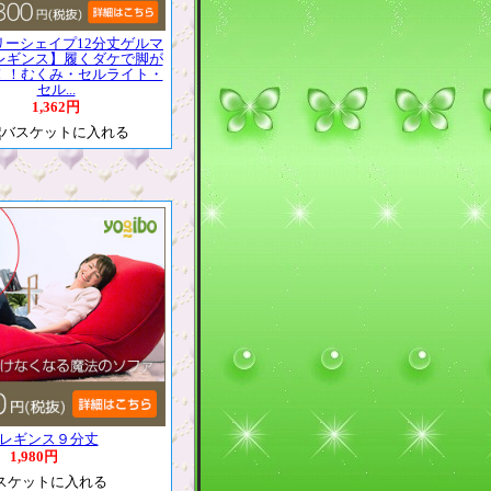
リーシェイプ12分丈ゲルマ
レギンス】履くダケで脚が
！！むくみ・セルライト・
セル...
1,362円
レギンス９分丈
1,980円