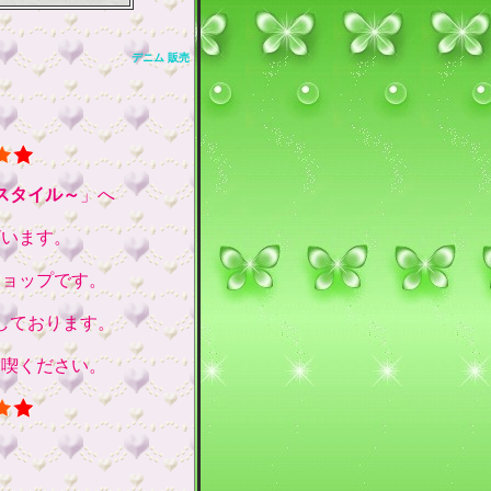
デニム 販売
スタイル～
」へ
ざいます。
ショップです。
しております。
満喫ください。